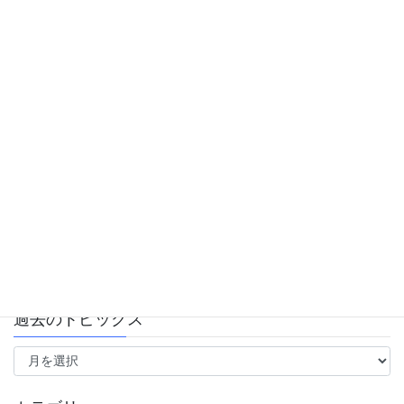
スーパー堤防
前の記事
スーパー堤防、地耐力不足でや
り直し～北小岩1丁目東部地区
2017年2月24日
スーパー堤防
次の記事
地盤強度、基準値以上は半分以
下～北小岩スーパー堤防事業
2017年4月6日
過去のトピックス
過
去
の
ト